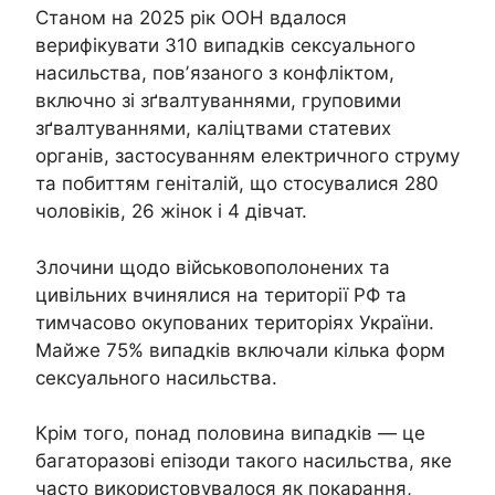
Станом на 2025 рік ООН вдалося
верифікувати 310 випадків сексуального
насильства, повʼязаного з конфліктом,
включно зі зґвалтуваннями, груповими
зґвалтуваннями, каліцтвами статевих
органів, застосуванням електричного струму
та побиттям геніталій, що стосувалися 280
чоловіків, 26 жінок і 4 дівчат.
Злочини щодо військовополонених та
цивільних вчинялися на території РФ та
тимчасово окупованих територіях України.
Майже 75% випадків включали кілька форм
сексуального насильства.
Крім того, понад половина випадків — це
багаторазові епізоди такого насильства, яке
часто використовувалося як покарання,