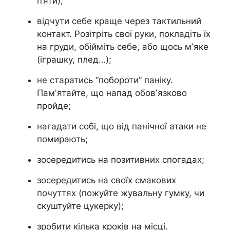
п’яти);
відчути себе краще через тактильний
контакт. Розітріть свої руки, покладіть їх
на груди, обійміть себе, або щось мʼяке
(іграшку, плед…);
не старатись “побороти” паніку.
Памʼятайте, що напад обовʼязково
пройде;
нагадати собі, що від панічної атаки не
помирають;
зосередитись на позитивних спогадах;
зосередитись на своїх смакових
почуттях (пожуйте жувальну гумку, чи
скуштуйте цукерку);
зробити кілька кроків на місці.