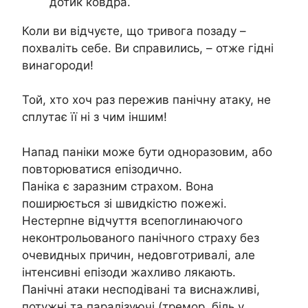
дотик ковдра.
Коли ви відчуєте, що тривога позаду –
похваліть себе. Ви справились, – отже гідні
винагороди!
Той, хто хоч раз пережив панічну атаку, не
сплутає її ні з чим іншим!
Напад паніки може бути одноразовим, або
повторюватися епізодично.
Паніка є заразним страхом. Вона
поширюється зі швидкістю пожежі.
Нестерпне відчуття всепоглинаючого
неконтрольованого панічного страху без
очевидных причин, недовготривалі, але
інтенсивні епізоди жахливо лякають.
Панічні атаки несподівані та виснажливі,
потужні та паралізуючі (тремор, біль у