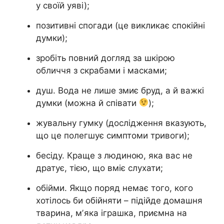
у своїй уяві);
позитивні спогади (це викликає спокійні
думки);
зробіть повний догляд за шкірою
обличчя з скрабами і масками;
душ. Вода не лише змиє бруд, а й важкі
думки (можна й співати
);
жувальну гумку (дослідження вказують,
що це полегшує симптоми тривоги);
бесіду. Краще з людиною, яка вас не
дратує, тією, що вміє слухати;
обійми. Якщо поряд немає того, кого
хотілось би обійняти – підійде домашня
тварина, мʼяка іграшка, приємна на