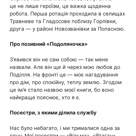
це не лише героїзм, це важка щоденна
робота. Перша ротація проходила в селищах
Травневе та Гладосове поблизу Горлівки,
друга — у районі Новозванівки за Попасною.
Про позивний «Подоляночка»
З’явився він не сам собою — так мене
назвали. Але він ще й через мою любов до
Поділля. На фронті це — моє нагадування
про дім, про спокійну, теплу землю. Згодом
це ім’я стало назвою моєї книги, бо воно
найкраще пояснює, хто я є.
Посестри, з якими ділила службу
Нас було небагато, і ми трималися одна за
одну. Мої посестри — «Відьма», «Ятаган»,