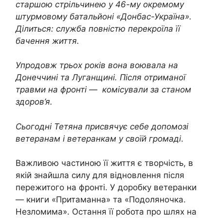
старшою стрільчинею у 46-му окремому
штурмовому батальйоні «Донбас-Україна».
Ділиться: служба повністю перекроїла її
бачення життя.
Упродовж трьох років вона воювала на
Донеччині та Луганщині. Після отриманої
травми на фронті — комісували за станом
здоров’я.
Сьогодні Тетяна присвячує себе допомозі
ветеранам і ветеранкам у своїй громаді
.
Важливою частиною її життя є творчість, в
якій знайшла силу для відновлення після
пережитого на фронті. У доробку ветеранки
— книги «Притаманна» та «Подоляночка.
Незломима». Остання її робота про шлях на