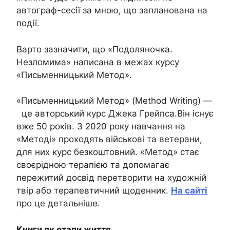
автограф-сесії за мною, що запланована на
події.
Варто зазначити, що «Подоляночка.
Незломима» написана в межах курсу
«Письменницький Метод».
«Письменницький Метод» (Method Writing) —
це авторський курс Джека Грейпса.Він існує
вже 50 років. З 2020 року навчання на
«Методі» проходять військові та ветерани,
для них курс безкоштовний. «Метод» стає
своєрідною терапією та допомагає
пережитий досвід перетворити на художній
твір або терапевтичний щоденник.
На сайті
про це детальніше.
Книги як етапи життя