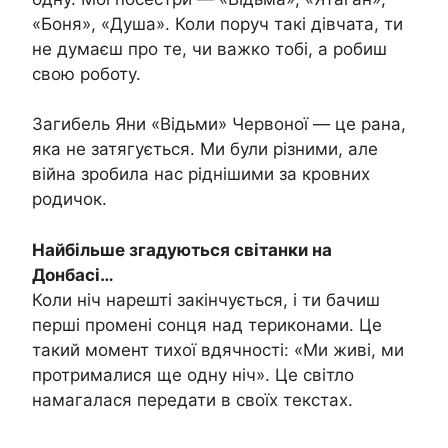
«Боня», «Душа». Коли поруч такі дівчата, ти
не думаєш про те, чи важко тобі, а робиш
свою роботу.
Загибель Яни «Відьми» Червоної — це рана,
яка не затягується. Ми були різними, але
війна зробила нас ріднішими за кровних
родичок.
Найбільше згадуються світанки на
Донбасі…
Коли ніч нарешті закінчується, і ти бачиш
перші промені сонця над териконами. Це
такий момент тихої вдячності: «Ми живі, ми
протрималися ще одну ніч». Це світло
намагалася передати в своїх текстах.