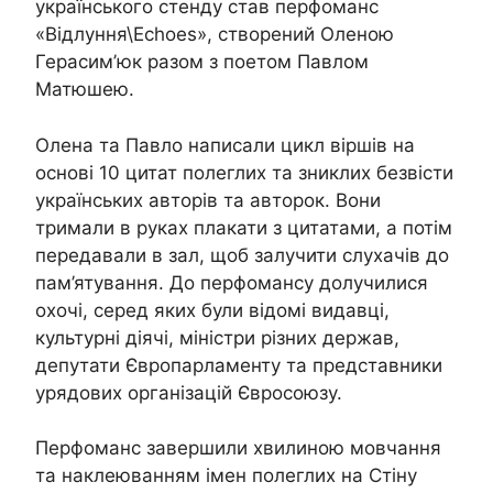
українського стенду став перфоманс
«Відлуння\Echoes», створений Оленою
Герасим’юк разом з поетом Павлом
Матюшею.
Олена та Павло написали цикл віршів на
основі 10 цитат полеглих та зниклих безвісти
українських авторів та авторок. Вони
тримали в руках плакати з цитатами, а потім
передавали в зал, щоб залучити слухачів до
пам’ятування. До перфомансу долучилися
охочі, серед яких були відомі видавці,
культурні діячі, міністри різних держав,
депутати Європарламенту та представники
урядових організацій Євросоюзу.
Перфоманс завершили хвилиною мовчання
та наклеюванням імен полеглих на Стіну