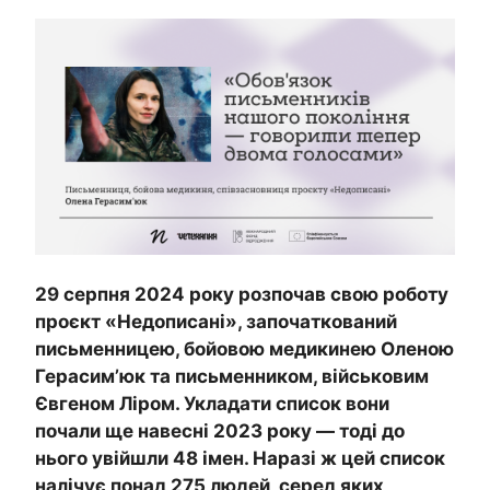
29 серпня 2024 року розпочав свою роботу
проєкт «Недописані», започаткований ​​
письменницею, бойовою медикинею Оленою
Герасим’юк та письменником, військовим
Євгеном Ліром. Укладати список вони
почали ще навесні 2023 року — тоді до
нього увійшли 48 імен. Наразі ж цей список
налічує понад 275 людей, серед яких