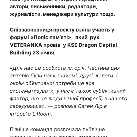
автори, письменники, редактори,
журналісти, менеджери культури тощо.
Співзасновниця проєкту взяла участь у
форумі «Поліс пам’яті», який рух
VETERANKA провів у KSE Dragon Capital
Building 23 січня.
«Для нас це особиста історія. Частина цих
авторів були наші знайомі, друзі, колеги. І
окрім об’єктивної потреби це все
систематизувати, у нас є також суб’єктивний
фактор, що це люди нашої професії, з нашого
середовища»,
—
розповів Євген Лір в
інтерв’ю LiRoom.
Пізніше команда розпочала публічне
доповнення цього списку, отримуючи