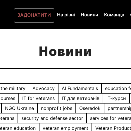
На рівні
Новини
Команда
ЗАДОНАТИТИ
Новини
the military
Advocacy
AI Fundamentals
education f
courses
IT for veterans
IT для ветеранів
IT-курси
NGO Ukraine
nonprofit jobs
Oseredok
partnersh
eterans
security and defense sector
services for veter
eteran education
veteran employment
Veteran Produc