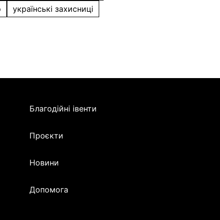
р
українські захисниці
Благодійні івенти
Проєкти
Новини
Допомога