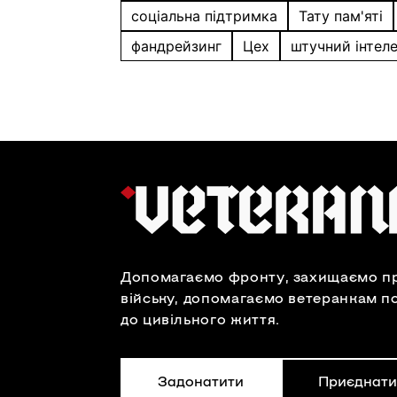
соціальна підтримка
Тату пам'яті
фандрейзинг
Цех
штучний інтел
Допомагаємо фронту, захищаємо пр
війську, допомагаємо ветеранкам п
до цивільного життя.
Задонатити
Приєднати