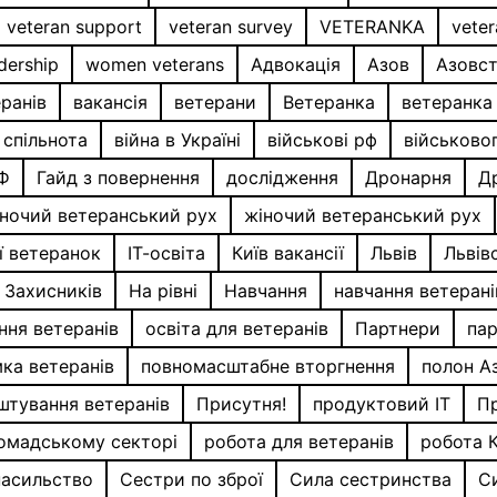
veteran support
veteran survey
VETERANKA
veter
dership
women veterans
Адвокація
Азов
Азовс
еранів
вакансія
ветерани
Ветеранка
ветеранка
 спільнота
війна в Україні
військові рф
військово
РФ
Гайд з повернення
дослідження
Дронарня
Д
ночий ветеранський рух
жіночий ветеранський рух
ії ветеранок
ІТ-освіта
Київ вакансії
Львів
Львів
Захисників
На рівні
Навчання
навчання ветерані
ння ветеранів
освіта для ветеранів
Партнери
па
ка ветеранів
повномасштабне вторгнення
полон А
штування ветеранів
Присутня!
продуктовий IT
П
ромадському секторі
робота для ветеранів
робота К
насильство
Сестри по зброї
Сила сестринства
С