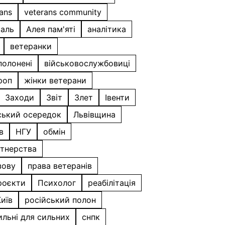
ans
veterans community
таль
Алея пам'яті
аналітика
ветеранки
полонені
військовослужбовиці
роп
жінки ветерани
Заходи
Звіт
Злет
Івенти
ський осередок
Львівщина
в
НГУ
обмін
ртнерства
зову
права ветеранів
роєкти
Психолог
реабілітація
иїв
російський полон
ильні для сильних
снпк