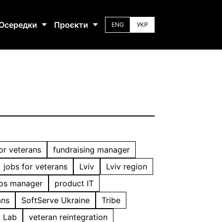
Осередки
Проєкти
ENG
УКР
or veterans
fundraising manager
jobs for veterans
Lviv
Lviv region
ips manager
product IT
ans
SoftServe Ukraine
Tribe
t Lab
veteran reintegration