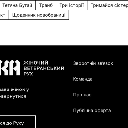
Тетяна Бугай
Трайб
Три історії
Тримайся сісте
ект
Щоденник новобраниці
Зворотній зв’язок
Команда
ава жінок у
Про нас
овернутися
Публічна оферта
ся до Руху