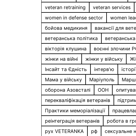
veteran retraining
veteran services
women in defense sector
women lea
бойова медикиня
вакансії для вет
ветеранська політика
ветеранська
вікторія клушина
воєнні злочини 
жінки на війні
жінки у війську
Жі
Інсайт та Єдність
інтерв'ю
істор
Мама у війську
Маріуполь
Марш 
оборона Азовсталі
ООН
опитува
перекваліфікація ветеранів
підтрим
Практики меморіалізації
працевла
реінтеграція ветеранів
робота в г
рух VETERANKA
рф
сексуальне 