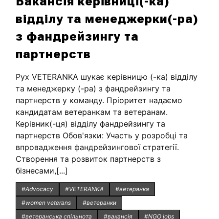
Вакансія керівниці(-ка)
відділу та менеджерки(-ра)
з фандрейзингу та
партнерств
Рух VETERANKA шукає керівницю (-ка) відділу
та менеджерку (-ра) з фандрейзингу та
партнерств у команду. Пріоритет надаємо
кандидатам ветеранкам та ветеранам.
Керівник(-ця) відділу фандрейзингу та
партнерств Обов'язки: Участь у розробці та
впровадження фандрейзингової стратегії.
Створення та розвиток партнерств з
бізнесами,[...]
#Advocacy
#VETERANKA
#ветеранка
#women veterans
#ветеранки
#ветеранська спільнота
#вакансія
#NGO jobs