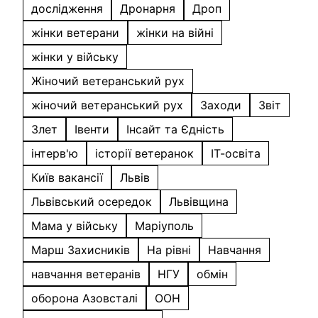
дослідження
Дронарня
Дроп
жінки ветерани
жінки на війні
жінки у війську
Жіночий ветеранський рух
жіночий ветеранський рух
Заходи
Звіт
Злет
Івенти
Інсайт та Єдність
інтерв'ю
історії ветеранок
ІТ-освіта
Київ вакансії
Львів
Львівський осередок
Львівщина
Мама у війську
Маріуполь
Марш Захисників
На рівні
Навчання
навчання ветеранів
НГУ
обмін
оборона Азовсталі
ООН