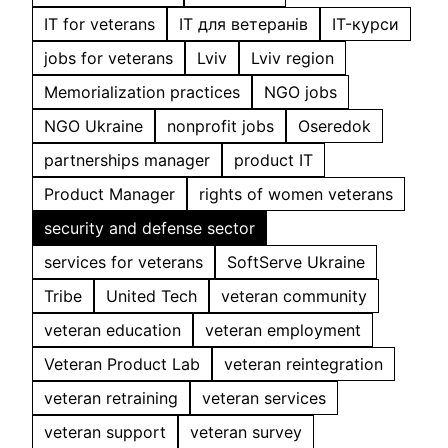
IT for veterans
IT для ветеранів
IT-курси
jobs for veterans
Lviv
Lviv region
Memorialization practices
NGO jobs
NGO Ukraine
nonprofit jobs
Oseredok
partnerships manager
product IT
Product Manager
rights of women veterans
security and defense sector
services for veterans
SoftServe Ukraine
Tribe
United Tech
veteran community
veteran education
veteran employment
Veteran Product Lab
veteran reintegration
veteran retraining
veteran services
veteran support
veteran survey