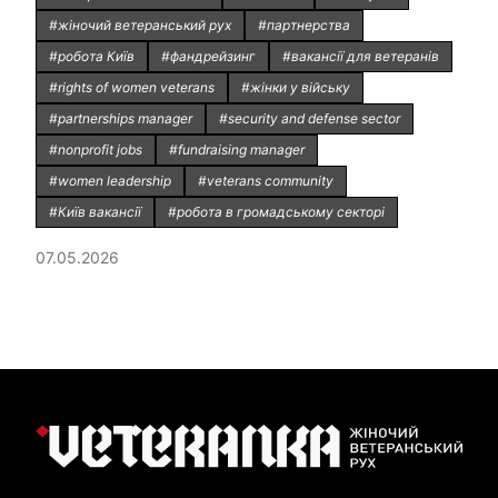
#жіночий ветеранський рух
#партнерства
#робота Київ
#фандрейзинг
#вакансії для ветеранів
#rights of women veterans
#жінки у війську
#partnerships manager
#security and defense sector
#nonprofit jobs
#fundraising manager
#women leadership
#veterans community
#Київ вакансії
#робота в громадському секторі
07.05.2026