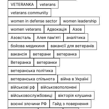
VETERANKA
veterans
veterans community
women in defense sector
women leadership
women veterans
Адвокація
Азов
Азовсталь
Алея пам'яті
аналітика
бойова медикиня
вакансії для ветеранів
вакансія
ветерани
ветеранка
Ветеранка
ветеранки
ветеранська політика
ветеранська спільнота
війна в Україні
військові рф
військовополонені
військовослужбовиці
вікторія клушина
воєнні злочини РФ
Гайд з повернення