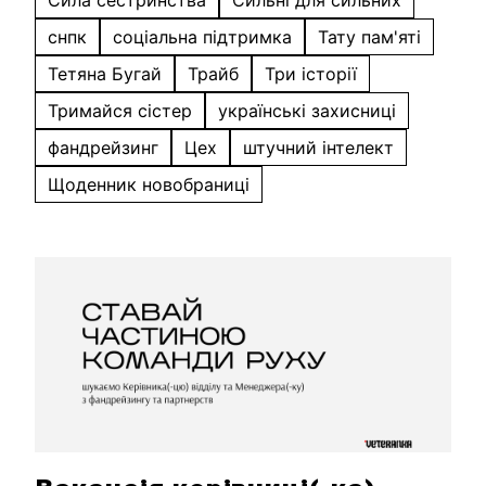
Сила сестринства
Сильні для сильних
снпк
соціальна підтримка
Тату пам'яті
Тетяна Бугай
Трайб
Три історії
Тримайся сістер
українські захисниці
фандрейзинг
Цех
штучний інтелект
Щоденник новобраниці