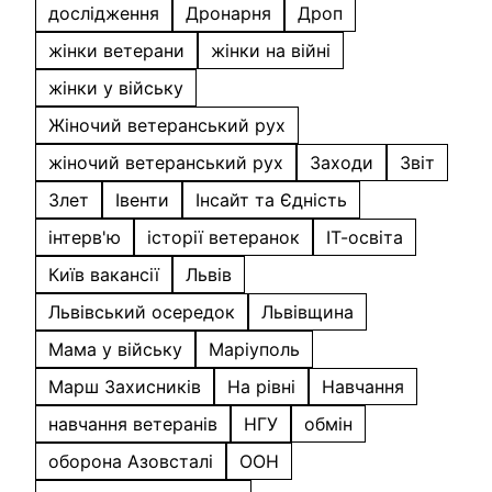
дослідження
Дронарня
Дроп
жінки ветерани
жінки на війні
жінки у війську
Жіночий ветеранський рух
жіночий ветеранський рух
Заходи
Звіт
Злет
Івенти
Інсайт та Єдність
інтерв'ю
історії ветеранок
ІТ-освіта
Київ вакансії
Львів
Львівський осередок
Львівщина
Мама у війську
Маріуполь
Марш Захисників
На рівні
Навчання
навчання ветеранів
НГУ
обмін
оборона Азовсталі
ООН