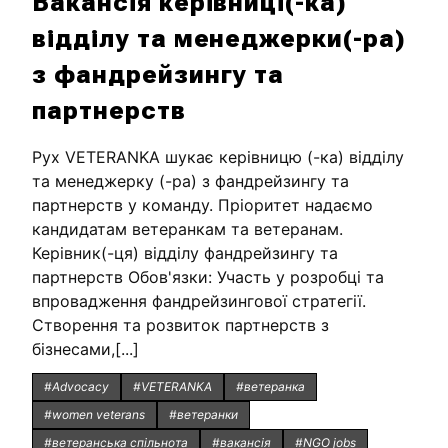
Вакансія керівниці(-ка)
відділу та менеджерки(-ра)
з фандрейзингу та
партнерств
Рух VETERANKA шукає керівницю (-ка) відділу
та менеджерку (-ра) з фандрейзингу та
партнерств у команду. Пріоритет надаємо
кандидатам ветеранкам та ветеранам.
Керівник(-ця) відділу фандрейзингу та
партнерств Обов'язки: Участь у розробці та
впровадження фандрейзингової стратегії.
Створення та розвиток партнерств з
бізнесами,[...]
#Advocacy
#VETERANKA
#ветеранка
#women veterans
#ветеранки
#ветеранська спільнота
#вакансія
#NGO jobs