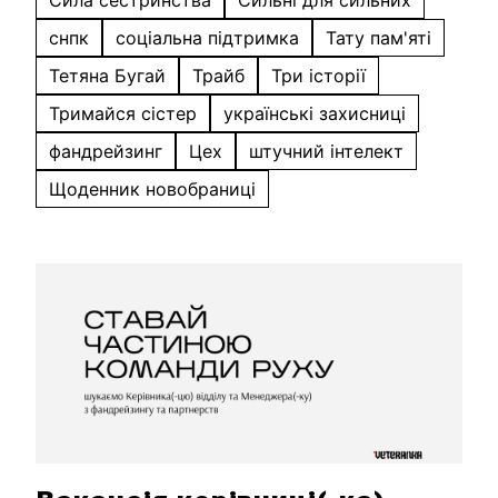
Сила сестринства
Сильні для сильних
снпк
соціальна підтримка
Тату пам'яті
Тетяна Бугай
Трайб
Три історії
Тримайся сістер
українські захисниці
фандрейзинг
Цех
штучний інтелект
Щоденник новобраниці