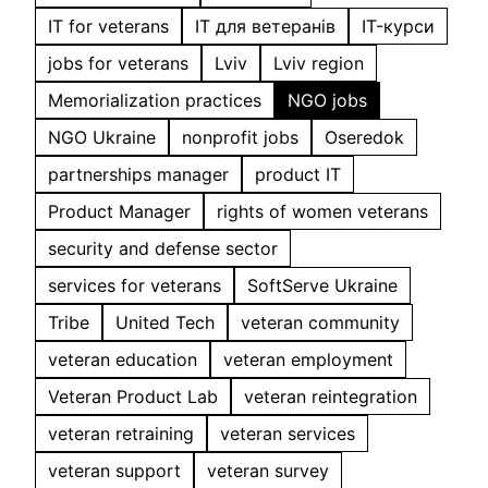
IT for veterans
IT для ветеранів
IT-курси
jobs for veterans
Lviv
Lviv region
Memorialization practices
NGO jobs
NGO Ukraine
nonprofit jobs
Oseredok
partnerships manager
product IT
Product Manager
rights of women veterans
security and defense sector
services for veterans
SoftServe Ukraine
Tribe
United Tech
veteran community
veteran education
veteran employment
Veteran Product Lab
veteran reintegration
veteran retraining
veteran services
veteran support
veteran survey