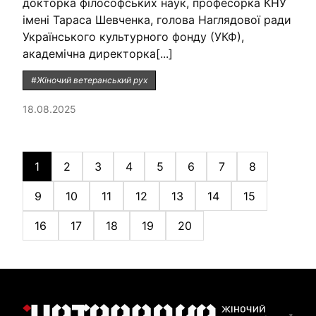
докторка філософських наук, професорка КНУ
імені Тараса Шевченка, голова Наглядової ради
Українського культурного фонду (УКФ),
академічна директорка[...]
#Жіночий ветеранський рух
18.08.2025
1
2
3
4
5
6
7
8
9
10
11
12
13
14
15
16
17
18
19
20