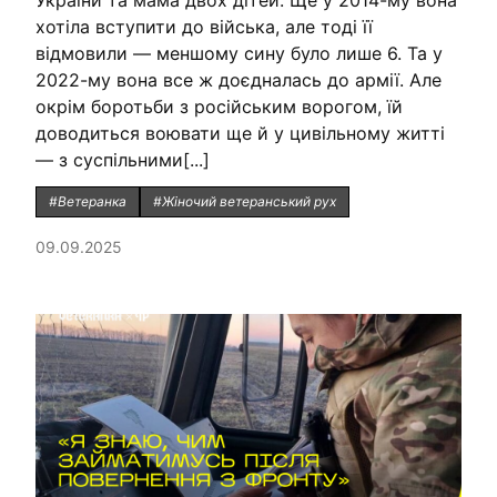
України та мама двох дітей. Ще у 2014-му вона
хотіла вступити до війська, але тоді її
відмовили — меншому сину було лише 6. Та у
2022-му вона все ж доєдналась до армії. Але
окрім боротьби з російським ворогом, їй
доводиться воювати ще й у цивільному житті
— з суспільними[...]
#Ветеранка
#Жіночий ветеранський рух
09.09.2025