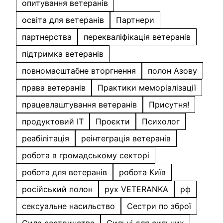
опитування ветеранів
освіта для ветеранів
Партнери
партнерства
перекваліфікація ветеранів
підтримка ветеранів
повномасштабне вторгнення
полон Азову
права ветеранів
Практики меморіалізації
працевлаштування ветеранів
Присутня!
продуктовий IT
Проєкти
Психолог
реабілітація
реінтеграція ветеранів
робота в громадському секторі
робота для ветеранів
робота Київ
російський полон
рух VETERANKA
рф
сексуальне насильство
Сестри по зброї