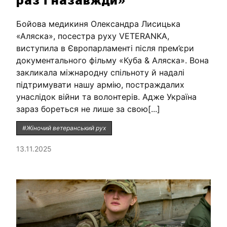
раз і назавжди»
Бойова медикиня Олександра Лисицька
«Аляска», посестра руху VETERANKA,
виступила в Європарламенті після прем’єри
документального фільму «Куба & Аляска». Вона
закликала міжнародну спільноту й надалі
підтримувати нашу армію, постраждалих
унаслідок війни та волонтерів. Адже Україна
зараз бореться не лише за свою[...]
#Жіночий ветеранський рух
13.11.2025