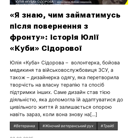
«Я знаю, чим займатимусь
після повернення з
фронту»: історія Юлії
«Куби» Сідорової
Юлія «Куба» Сідорова – волонтерка, бойова
медикиня та військовослужбовиця ЗСУ, а
також – дизайнерка одягу, яка перетворила
творчість на власну терапію та спосіб
підтримки інших. Саме дизайн став тією
діяльністю, яка допомогла їй адаптуватися до
цивільного життя й залишається опорою
навіть зараз, коли вона знову на[...]
#Ветеранка
#Жіночий ветеранський рух
#Трайб