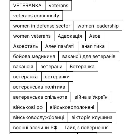
VETERANKA
veterans
veterans community
women in defense sector
women leadership
women veterans
Адвокація
Азов
Азовсталь
Алея пам'яті
аналітика
бойова медикиня
вакансії для ветеранів
вакансія
ветерани
Ветеранка
ветеранка
ветеранки
ветеранська політика
ветеранська спільнота
війна в Україні
військові рф
військовополонені
військовослужбовиці
вікторія клушина
воєнні злочини РФ
Гайд з повернення