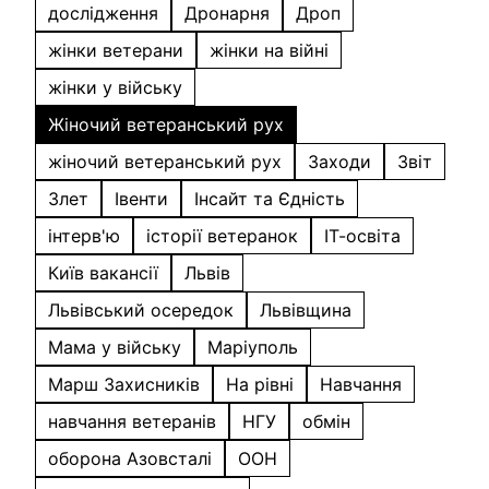
дослідження
Дронарня
Дроп
жінки ветерани
жінки на війні
жінки у війську
Жіночий ветеранський рух
жіночий ветеранський рух
Заходи
Звіт
Злет
Івенти
Інсайт та Єдність
інтерв'ю
історії ветеранок
ІТ-освіта
Київ вакансії
Львів
Львівський осередок
Львівщина
Мама у війську
Маріуполь
Марш Захисників
На рівні
Навчання
навчання ветеранів
НГУ
обмін
оборона Азовсталі
ООН