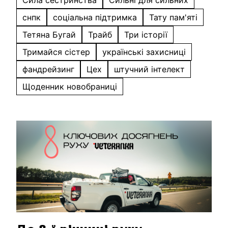
Сила сестринства
Сильні для сильних
снпк
соціальна підтримка
Тату пам'яті
Тетяна Бугай
Трайб
Три історії
Тримайся сістер
українські захисниці
фандрейзинг
Цех
штучний інтелект
Щоденник новобраниці