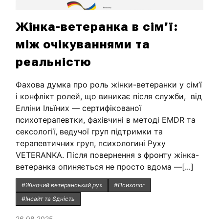
Жінка-ветеранка в сім’ї:
між очікуваннями та
реальністю
Фахова думка про роль жінки-ветеранки у сім’ї
і конфлікт ролей, що виникає після служби, від
Елліни Ільїних — сертифікованої
психотерапевтки, фахівчині в методі EMDR та
сексології, ведучої груп підтримки та
терапевтичних груп, психологині Руху
VETERANKA. Після повернення з фронту жінка-
ветеранка опиняється не просто вдома —[...]
#Жіночий ветеранський рух
#Психолог
#Інсайт та Єдність
26.08.2025