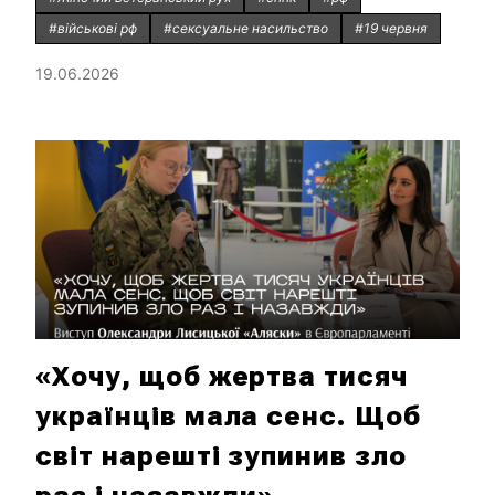
#військові рф
#сексуальне насильство
#19 червня
19.06.2026
«Хочу, щоб жертва тисяч
українців мала сенс. Щоб
світ нарешті зупинив зло