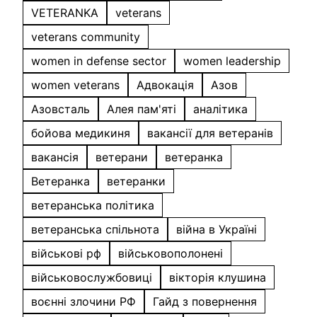
VETERANKA
veterans
veterans community
women in defense sector
women leadership
women veterans
Адвокація
Азов
Азовсталь
Алея пам'яті
аналітика
бойова медикиня
вакансії для ветеранів
вакансія
ветерани
ветеранка
Ветеранка
ветеранки
ветеранська політика
ветеранська спільнота
війна в Україні
військові рф
військовополонені
військовослужбовиці
вікторія клушина
воєнні злочини РФ
Гайд з повернення