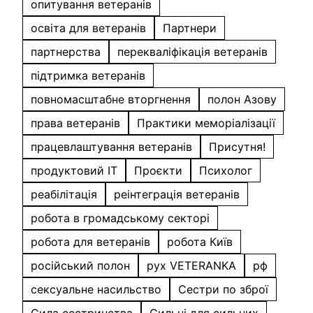
опитування ветеранів
освіта для ветеранів
Партнери
партнерства
перекваліфікація ветеранів
підтримка ветеранів
повномасштабне вторгнення
полон Азову
права ветеранів
Практики меморіалізації
працевлаштування ветеранів
Присутня!
продуктовий IT
Проєкти
Психолог
реабілітація
реінтеграція ветеранів
робота в громадському секторі
робота для ветеранів
робота Київ
російський полон
рух VETERANKA
рф
сексуальне насильство
Сестри по зброї