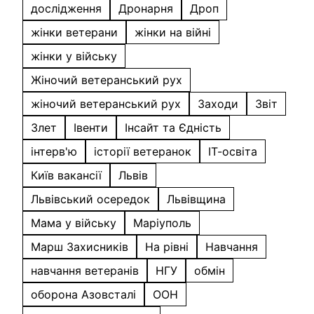
дослідження
Дронарня
Дроп
жінки ветерани
жінки на війні
жінки у війську
Жіночий ветеранський рух
жіночий ветеранський рух
Заходи
Звіт
Злет
Івенти
Інсайт та Єдність
інтерв'ю
історії ветеранок
ІТ-освіта
Київ вакансії
Львів
Львівський осередок
Львівщина
Мама у війську
Маріуполь
Марш Захисників
На рівні
Навчання
навчання ветеранів
НГУ
обмін
оборона Азовсталі
ООН