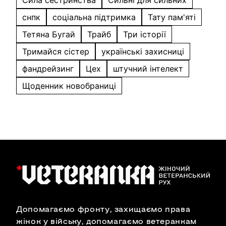
Сила сестринства
Сильні для сильних
снпк
соціальна підтримка
Тату пам'яті
Тетяна Бугай
Трайб
Три історії
Тримайся сістер
українські захисниці
фандрейзинг
Цех
штучний інтелект
Щоденник новобраниці
Допомагаємо фронту, захищаємо права
жінок у війську, допомагаємо ветеранкам