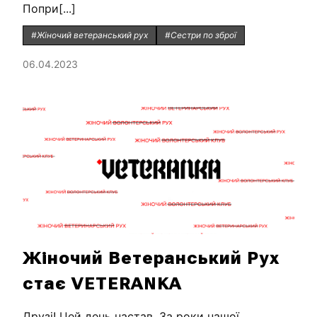
Попри[...]
#Жіночий ветеранський рух
#Сестри по зброї
06.04.2023
Жіночий Ветеранський Рух
стає VETERANKA
Друзі! Цей день настав. За роки нашої