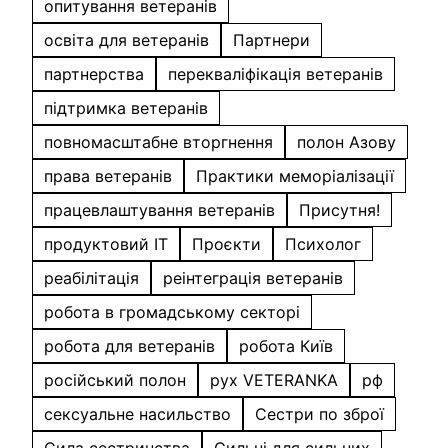
опитування ветеранів
освіта для ветеранів
Партнери
партнерства
перекваліфікація ветеранів
підтримка ветеранів
повномасштабне вторгнення
полон Азову
права ветеранів
Практики меморіалізації
працевлаштування ветеранів
Присутня!
продуктовий IT
Проєкти
Психолог
реабілітація
реінтеграція ветеранів
робота в громадському секторі
робота для ветеранів
робота Київ
російський полон
рух VETERANKA
рф
сексуальне насильство
Сестри по зброї