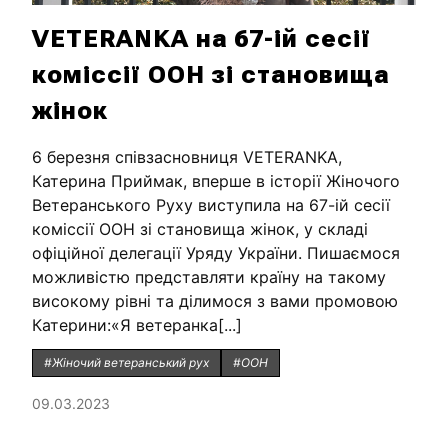
VETERANKA на 67-ій сесії
коміссії ООН зі становища
жінок
6 березня співзасновниця VETERANKA,
Катерина Приймак, вперше в історії Жіночого
Ветеранського Руху виступила на 67-ій сесії
коміссії ООН зі становища жінок, у складі
офіційної делегації Уряду України. Пишаємося
можливістю представляти країну на такому
високому рівні та ділимося з вами промовою
Катерини:«Я ветеранка[...]
#Жіночий ветеранський рух
#ООН
09.03.2023