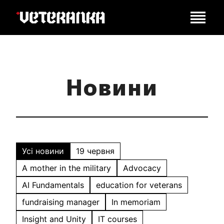
Новини
Усі новини
19 червня
A mother in the military
Advocacy
AI Fundamentals
education for veterans
fundraising manager
In memoriam
Insight and Unity
IT courses