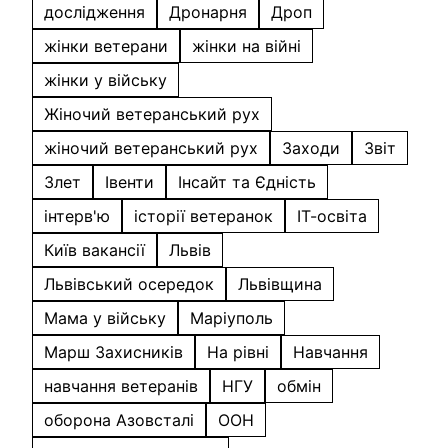
дослідження
Дронарня
Дроп
жінки ветерани
жінки на війні
жінки у війську
Жіночий ветеранський рух
жіночий ветеранський рух
Заходи
Звіт
Злет
Івенти
Інсайт та Єдність
інтерв'ю
історії ветеранок
ІТ-освіта
Київ вакансії
Львів
Львівський осередок
Львівщина
Мама у війську
Маріуполь
Марш Захисників
На рівні
Навчання
навчання ветеранів
НГУ
обмін
оборона Азовсталі
ООН