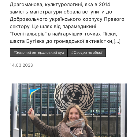
Драгоманова, культурологині, яка в 2014
замість магістратури обрала вступити до
Добровольчого українського корпусу Правого
сектору. Це шлях від парамедикині
"Госпітальєрів" в найгарчіших точках Піски,
шахта Бутівка до громадської активістки,[...]
#Жіночий ветеранський рух
#Сестри по зброї
14.03.2023