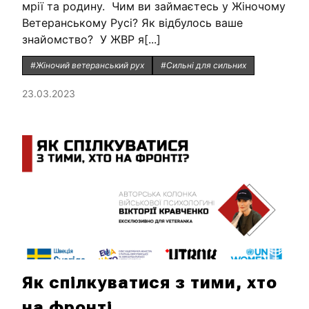
мрії та родину. Чим ви займаєтесь у Жіночому
Ветеранському Русі? Як відбулось ваше
знайомство? У ЖВР я[...]
#Жіночий ветеранський рух
#Сильні для сильних
23.03.2023
Як спілкуватися з тими, хто
на фронті