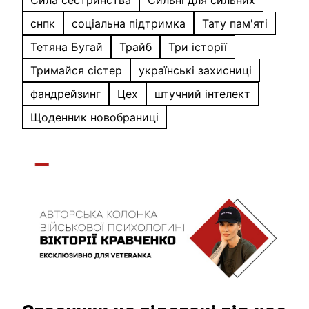
Сила сестринства
Сильні для сильних
снпк
соціальна підтримка
Тату пам'яті
Тетяна Бугай
Трайб
Три історії
Тримайся сістер
українські захисниці
фандрейзинг
Цех
штучний інтелект
Щоденник новобраниці