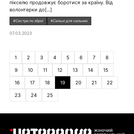
пікселю продовжує боротися за країну. Від
волонтерки до[...]
#Сестри по зброї
#Сильні для сильних
07.03.2023
1
2
3
4
5
6
7
8
9
10
11
12
13
14
15
16
17
18
19
20
21
22
23
24
25