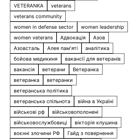
VETERANKA
veterans
veterans community
women in defense sector
women leadership
women veterans
Адвокація
Азов
Азовсталь
Алея пам'яті
аналітика
бойова медикиня
вакансії для ветеранів
вакансія
ветерани
Ветеранка
ветеранка
ветеранки
ветеранська політика
ветеранська спільнота
війна в Україні
військові рф
військовополонені
військовослужбовиці
вікторія клушина
воєнні злочини РФ
Гайд з повернення